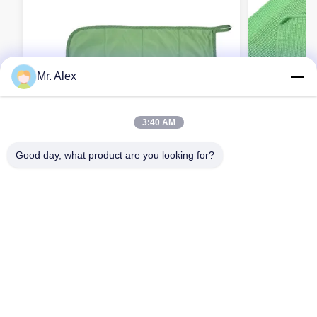
Mr. Alex
3:40 AM
Good day, what product are you looking for?
30x40 см многоразовые
30x40 см м
микроволокно чистые салфетки для
салфетки 
фармацевтических заводов
Связаться сейчас