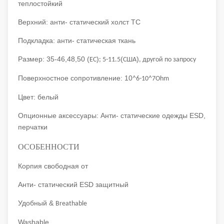
теплостойкий
Верхний: анти- статический холст TC
Подкладка: анти- статическая ткань
Размер: 35-46,48,50 (
)
(
)
ЕС
; 5-11.5
США
, другой по запросу
Поверхностное сопротивление: 10
^6-10^7Ohm
Цвет: белый
Опционные аксессуары: Анти- статические одежды ESD,
перчатки
ОСОБЕННОСТИ
Корпия свободная от
Анти- статический ESD защитный
Удобный &
Breathable
Washable