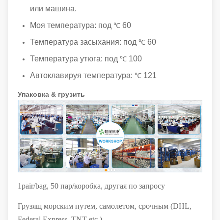
или машина.
Моя температура: под
60
℃
Температура засыхания: под
60
℃
Температура утюга: под
100
℃
Автоклавируя температура:
121
℃
Упаковка & грузить
1pair/bag, 50 пар/коробка, другая по запросу
Грузящ морским путем, самолетом, срочным (DHL,
Federal Express, TNT etc.)