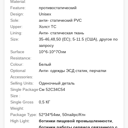
Material:
Feature:
противостатический
Design:
Unisex
Sole:
анти- статический PVC
Upper:
Холст TC
Lining:
Анти- статическая ткань
Size:
35-46,48,50 (ЕС); 5-11.5 (США), другое по
запросу
Surface
10^6-10^7Охм
Resistance:
Colour:
Белый
Optional
Анти- одежды ЭСД статик, перчатки
Accessories:
Selling Units:
Одиночный деталь
Single Package
См 52С34С54
Size :
Single Gross
0,5 КГ
Weight:
Package Type:
52*34*54км, 50пайрс/Ктн
High Light:
ботинки пищевой промышленности
,
ботинки работы сервиса связанного с