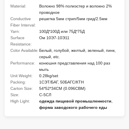
Material:
Волокно 98% полиэстер и волокно 2%
проводное
Conductive
решетка 5мм стрип/5мм грид/2.5мм
Fiber Interval:
Yarn:
100Д*100Д или 75Д*75Д
Surface
Ом 10Э7-10Э11
Resistance:
Color Available:
Белый, голубой, желтый, зеленый, пинк,
серый, etc.
Performance:
конюшня представления над 100 раз
мыть
Unit Weight:
0.28kg/set
Packing:
1СЭТ/БАГ, 50БАГС/КТН
Carton Size:
54*52*34CM (0.096CBM)
Size:
С-5СЛ
High Light:
одежда пищевой промышленности
,
форма заводского рабочего еды